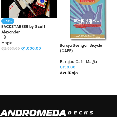
-60%
BACKSTABBER by Scott
Alexander
Magia
Baraja Svengali Bicycle
Q
1,000.00
Q
2,500.00
(GAFF)
Añadir al carrito
Barajas Gaff
,
Magia
Q
150.00
Azul
Rojo
Seleccione opciones