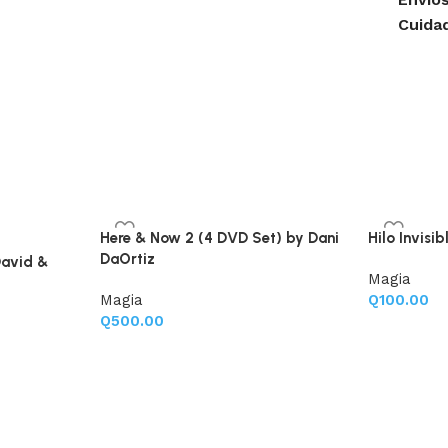
Cuida
Here & Now 2 (4 DVD Set) by Dani
Hilo Invisi
DaOrtiz
avid &
Magia
Magia
Q
100.00
Q
500.00