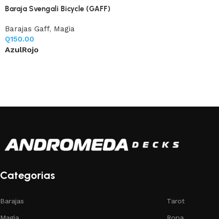
Baraja Svengali Bicycle (GAFF)
Barajas Gaff
,
Magia
Q
150.00
Azul
Rojo
Categorias
Barajas
Tarot
Magia
Ropa