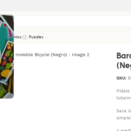
Accesorios
Puzzles
Bara
(Ne
SKU:
B
Pídale
totalm
Saca l
simpl
A medi