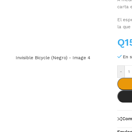
carta 
.
El esp
la que
Q
1
En 
-
Com
Envío