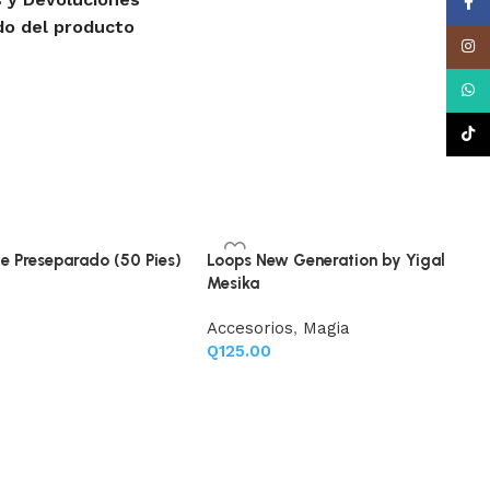
Face
do del producto
Insta
What
TikTo
ble Preseparado (50 Pies)
Loops New Generation by Yigal
Mesika
Accesorios
,
Magia
Q
125.00