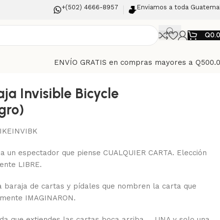
+(502) 4666-8957
Enviamos a toda Guatema
Q
0.
ENVÍO GRATIS en compras mayores a Q500.
ja Invisible Bicycle
gro)
IKEINVIBK
 a un espectador que piense CUALQUIER CARTA. Elección
ente LIBRE.
a baraja de cartas y pídales que nombren la carta que
emente IMAGINARON.
da que extiendes las cartas boca arriba … UNA y solo una