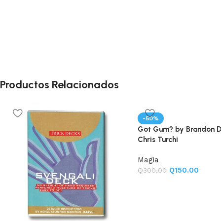
Productos Relacionados
-50%
Got Gum? by Brandon D
Chris Turchi
Magia
Q
150.00
Q
300.00