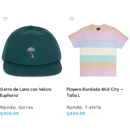
Añadir al carrito
Gorro de Lana con Velcro
Playera Bordada Mid City –
Euphoria
Talla L
Ripndip
,
Gorras
Ripndip
,
T-shirts
Q
400.00
Q
400.00
Añadir al carrito
Añadir al carrito