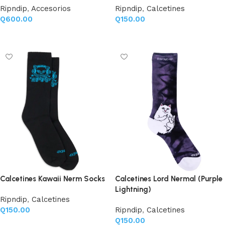
Ripndip
,
Accesorios
Ripndip
,
Calcetines
Q
600.00
Q
150.00
Añadir al carrito
Añadir al carrito
Calcetines Kawaii Nerm Socks
Calcetines Lord Nermal (Purple
Lightning)
Ripndip
,
Calcetines
Q
150.00
Ripndip
,
Calcetines
Q
150.00
Añadir al carrito