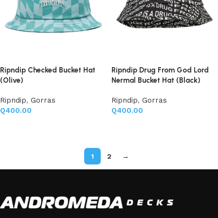
Ripndip Checked Bucket Hat
Ripndip Drug From God Lord
(Olive)
Nermal Bucket Hat (Black)
Ripndip
,
Gorras
Ripndip
,
Gorras
Q
400.00
Q
400.00
Añadir al carrito
Añadir al carrito
1
2
→