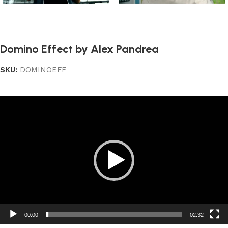
Domino Effect by Alex Pandrea
SKU:
DOMINOEFF
Reproductor
de
vídeo
00:00
02:32