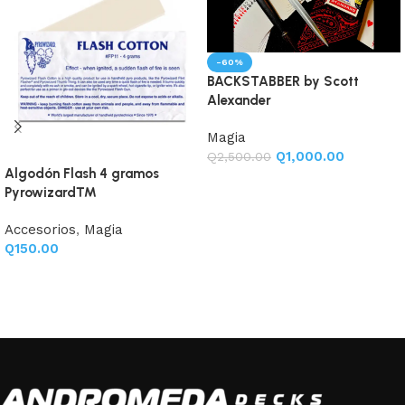
-60%
BACKSTABBER by Scott
Alexander
Magia
Q
1,000.00
Q
2,500.00
Algodón Flash 4 gramos
Añadir al carrito
Pyrowizard™
Accesorios
,
Magia
Q
150.00
Añadir al carrito