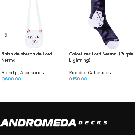
Bolso de sherpa de Lord
Calcetines Lord Nermal (Purple
Nermal
Lightning)
Ripndip
,
Accesorios
Ripndip
,
Calcetines
Q
600.00
Q
150.00
Añadir al carrito
Añadir al carrito