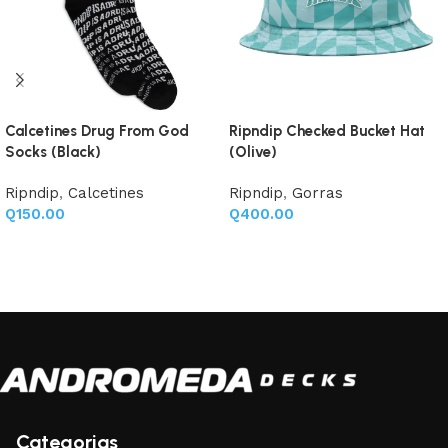
Calcetines Drug From God
Ripndip Checked Bucket Hat
Socks (Black)
(Olive)
Ripndip
,
Calcetines
Ripndip
,
Gorras
Q
150.00
Q
400.00
Añadir al carrito
Añadir al carrito
Categorias