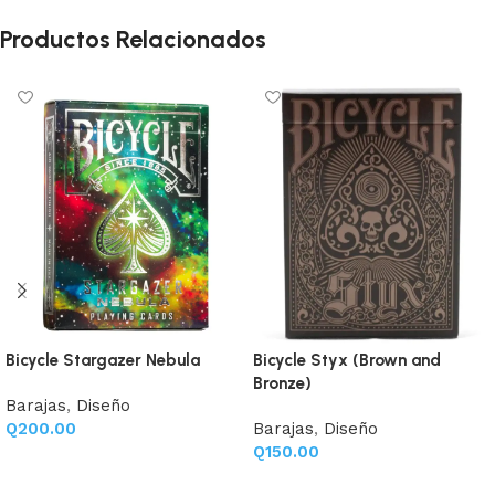
Productos Relacionados
Bicycle Stargazer Nebula
Bicycle Styx (Brown and
Bronze)
Barajas
,
Diseño
Q
200.00
Barajas
,
Diseño
Q
150.00
Añadir al carrito
Añadir al carrito