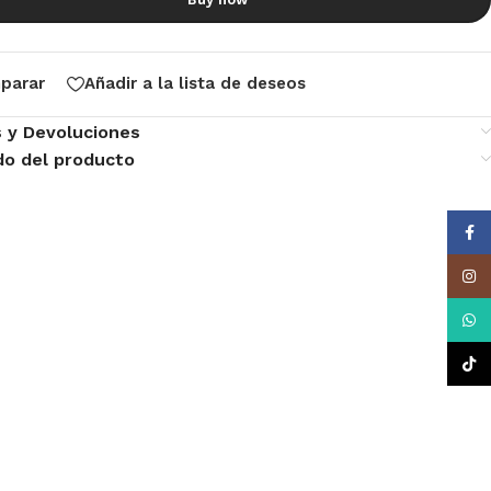
parar
Añadir a la lista de deseos
s y Devoluciones
do del producto
Face
Insta
What
TikTo