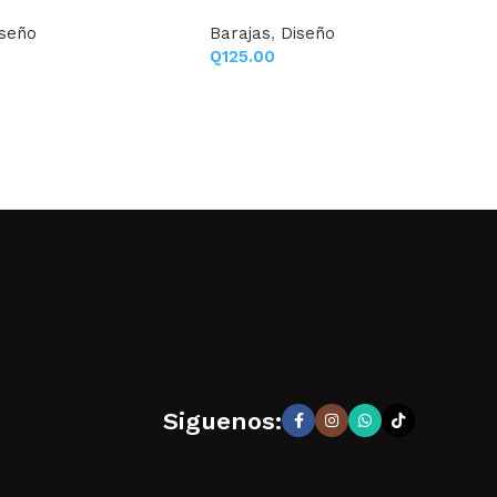
iseño
Barajas
,
Diseño
Q
125.00
Siguenos: