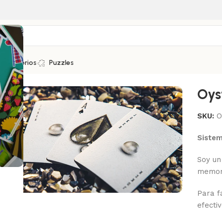
Accesorios
Puzzles
Oys
SKU:
O
Siste
Soy un
memor
Para f
efectiv