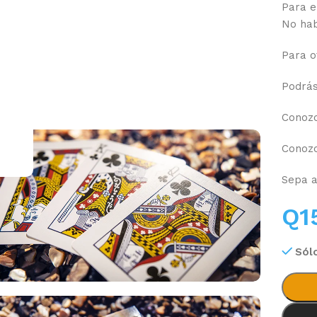
Para e
No hab
.
Para o
Podrás
Conozc
Conozc
Sepa a
Q
1
Sól