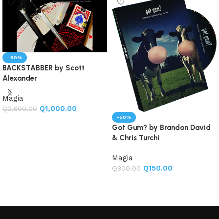
-60%
BACKSTABBER by Scott
Alexander
Magia
Q
1,000.00
Q
2,500.00
-50%
Añadir al carrito
Got Gum? by Brandon David
& Chris Turchi
Magia
Q
150.00
Q
300.00
Añadir al carrito