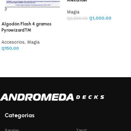
Alexander
Magia
Q
1,000.00
Q
2,500.00
Algodón Flash 4 gramos
Añadir al carrito
Pyrowizard™
Accesorios
,
Magia
Q
150.00
Añadir al carrito
Categorias
Barajas
Tarot