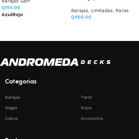
Barajas Gaff
Q
150.00
Barajas
,
Limitadas
,
Raras
Azul
Rojo
Q
400.00
Seleccione opciones
Añadir al carrito
Categorias
Barajas
Tarot
Magia
Ropa
Cubos
Accesorios