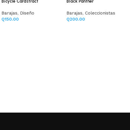
Bicycle Cardstract
Black Panther
Barajas
,
Diseño
Barajas
,
Coleccionistas
Q
150.00
Q
200.00
Añadir al carrito
Añadir al carrito