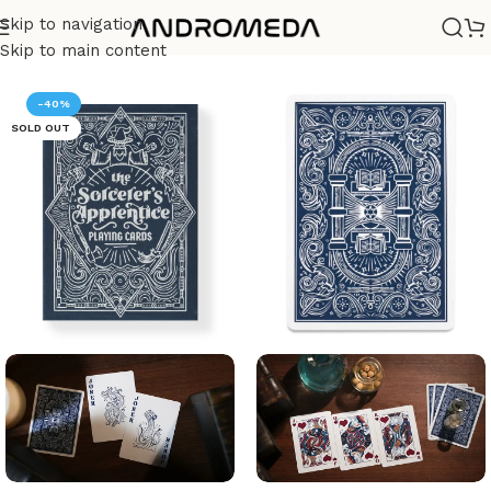
Skip to navigation
Casa
/
Barajas
/
Diseño
Skip to main content
-40%
SOLD OUT