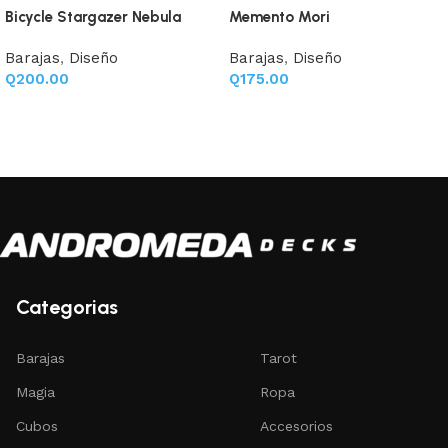
Bicycle Stargazer Nebula
Memento Mori
Barajas
,
Diseño
Barajas
,
Diseño
Q
200.00
Q
175.00
Añadir al carrito
Añadir al carrito
Categorias
Barajas
Tarot
Magia
Ropa
Cubos
Accesorios