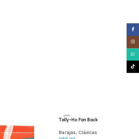
Face
Insta
What
TikTo
Tally-Ho Fan Back
Barajas
,
Clásicas