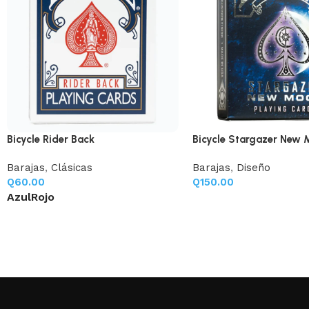
Bicycle Rider Back
Bicycle Stargazer New
Barajas
,
Clásicas
Barajas
,
Diseño
Q
60.00
Q
150.00
Azul
Rojo