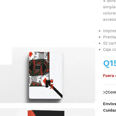
4 dors
simple
.
colore
acceso
Impre
Premiu
52 cart
Caja c
Q
1
Fuera 
Com
Envío
Cuida