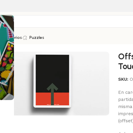
Accesorios
Puzzles
Off
Tou
SKU:
O
En car
partid
misma 
impres
(offse