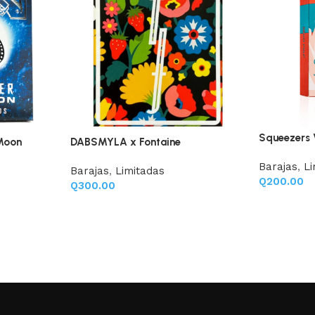
Squeezers
 Moon
DABSMYLA x Fontaine
Barajas
,
Li
Barajas
,
Limitadas
Q
200.00
Q
300.00