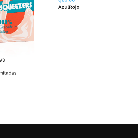
Q
85.00
Azul
Rojo
 V3
mitadas