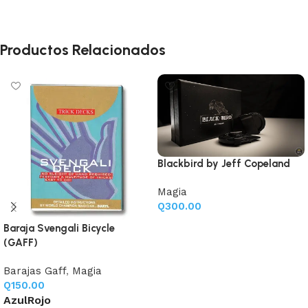
Productos Relacionados
Blackbird by Jeff Copeland
Magia
Q
300.00
Añadir al carrito
Baraja Svengali Bicycle
(GAFF)
Barajas Gaff
,
Magia
Q
150.00
Azul
Rojo