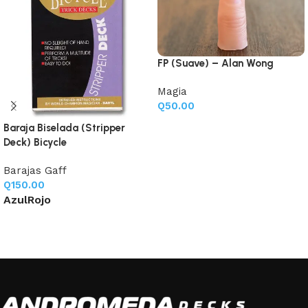
FP (Suave) – Alan Wong
Magia
Q
50.00
Añadir al carrito
Baraja Biselada (Stripper
Deck) Bicycle
Barajas Gaff
Q
150.00
Azul
Rojo
Seleccione opciones