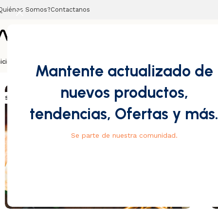
Quiénes Somos?
Contactanos
nicio
Barajas
Magia
Cubos
Tarot
Ripndip
Vans
Mantente actualizado de
Casa
/
Barajas
/
Coleccionistas
/
Knights V2
nuevos productos,
SOLD OUT
tendencias, Ofertas y más
Se parte de nuestra comunidad.