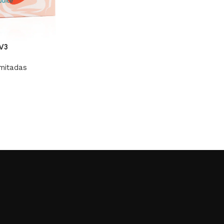
 V3
mitadas