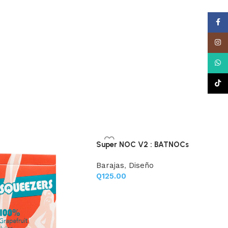
Face
Insta
What
TikTo
Super NOC V2 : BATNOCs
Barajas
,
Diseño
Q
125.00