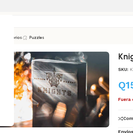
Accesorios
Puzzles
Kni
.
SKU:
K
Q
1
Fuera 
Com
Envío