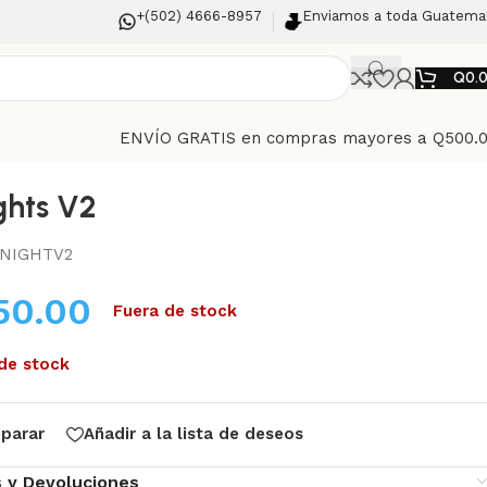
+(502) 4666-8957
Enviamos a toda Guatema
Q
0.
ENVÍO GRATIS en compras mayores a Q500.
ghts V2
NIGHTV2
50.00
Fuera de stock
de stock
parar
Añadir a la lista de deseos
s y Devoluciones