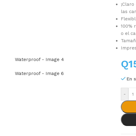
¡Claro
las car
.
Flexib
100% r
o el c
Tamaño
Impres
Q
1
En 
-