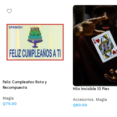
Feliz Cumpleaños Rota y
Recompuesta
Hilo Invisible 10 Pies
Magia
Accesorios
,
Magia
Q
75.00
Q
60.00