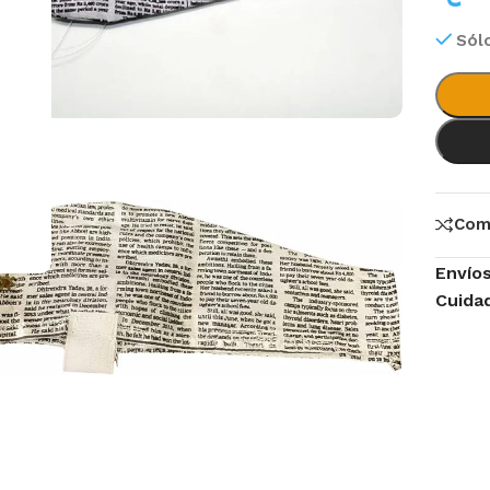
Sól
.
Com
Envío
Cuida