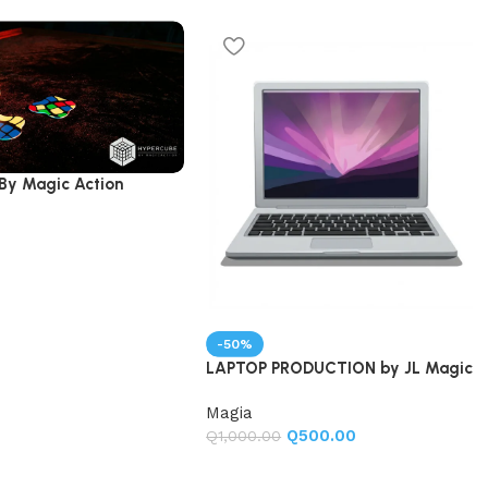
By Magic Action
-50%
LAPTOP PRODUCTION by JL Magic
Magia
Q
500.00
Q
1,000.00