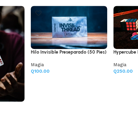
Hilo Invisible Preseparado (50 Pies)
Hypercube 
Magia
Magia
Q
100.00
Q
250.00