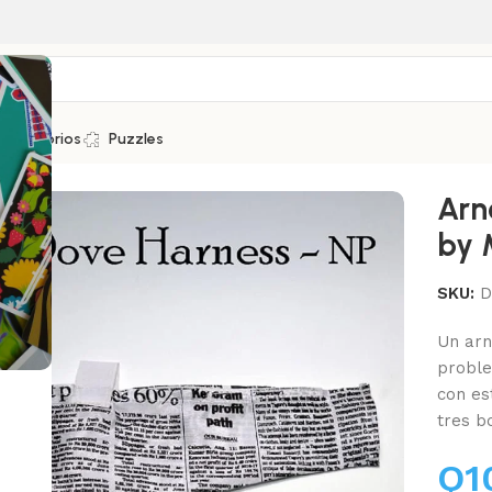
Accesorios
Puzzles
Arn
by 
SKU:
D
Un arn
proble
con es
tres b
Q
1