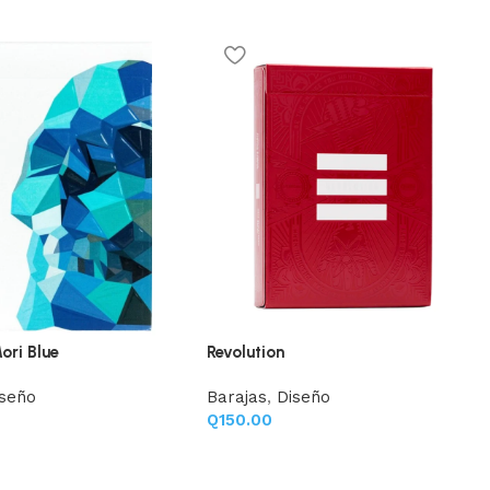
ri Blue
Revolution
iseño
Barajas
,
Diseño
Q
150.00