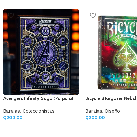
Avengers Infinity Saga (Purpura)
Bicycle Stargazer Nebul
Barajas
,
Coleccionistas
Barajas
,
Diseño
Q
200.00
Q
200.00