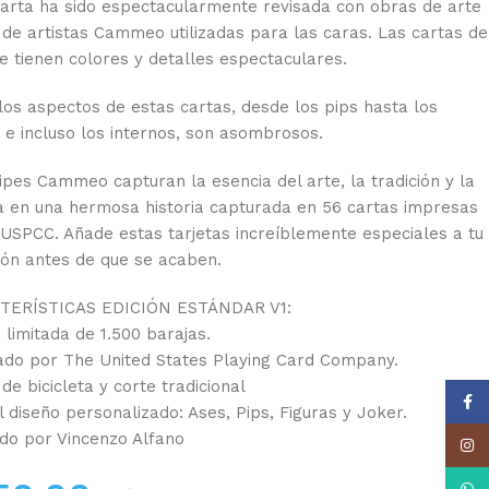
arta ha sido espectacularmente revisada con obras de arte
 de artistas Cammeo utilizadas para las caras. Las cartas de
te tienen colores y detalles espectaculares.
los aspectos de estas cartas, desde los pips hasta los
s e incluso los internos, son asombrosos.
ipes Cammeo capturan la esencia del arte, la tradición y la
ia en una hermosa historia capturada en 56 cartas impresas
 USPCC. Añade estas tarjetas increíblemente especiales a tu
ión antes de que se acaben.
TERÍSTICAS EDICIÓN ESTÁNDAR V1:
 limitada de 1.500 barajas.
ado por The United States Playing Card Company.
de bicicleta y corte tradicional
Face
l diseño personalizado: Ases, Pips, Figuras y Joker.
do por Vincenzo Alfano
Insta