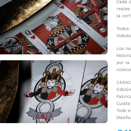
Cada c
reales
la cor
Todos 
índice
Los na
histor
por la
colecc
CARAC
Edición
Fabric
Culata 
Todo e
Diseña