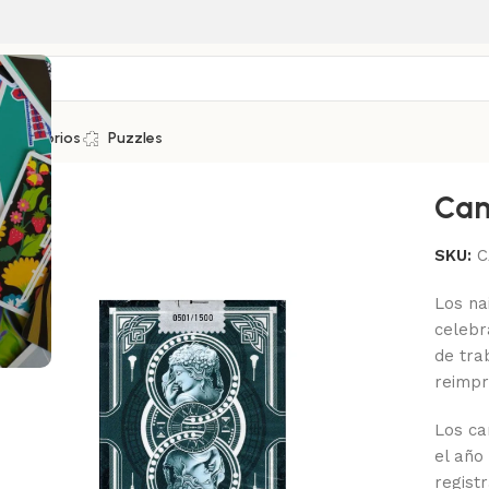
Accesorios
Puzzles
Ca
SKU:
C
Los na
celebr
de tra
reimpr
Los ca
el año
regist