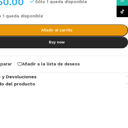
50.00
What
Sólo 1 queda disponible
TikTo
o 1 queda disponible
Añadir al carrito
Buy now
parar
Añadir a la lista de deseos
s y Devoluciones
do del producto