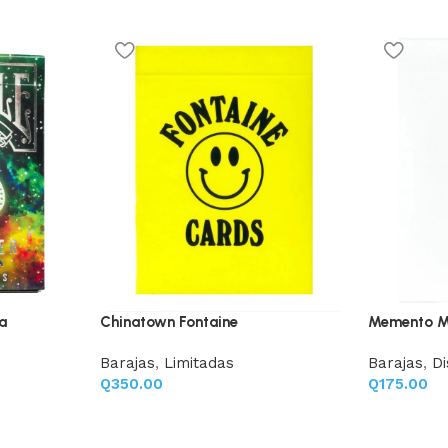
a
Chinatown Fontaine
Memento Mo
Barajas
,
Limitadas
Barajas
,
D
Q
350.00
Q
175.00