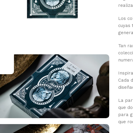
realiz
.
Los co
cuyas 
genera
Tan ra
colecc
numer
Inspir
Cada d
diseña
La par
que do
para gr
que ro