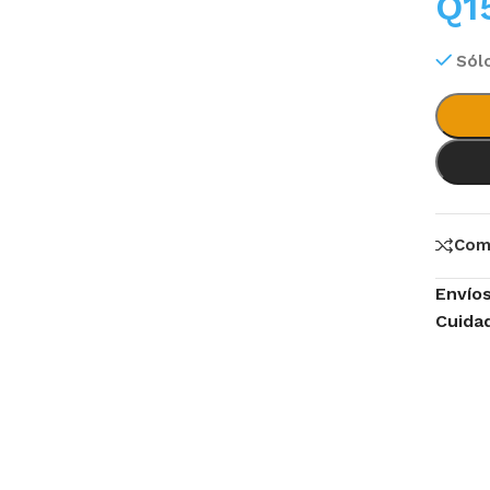
Q
1
Sól
Com
Envío
Cuida