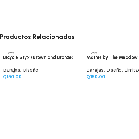
Productos Relacionados
Bicycle Styx (Brown and Bronze)
Matter by The Meadow
Barajas
,
Diseño
Barajas
,
Diseño
,
Limita
Q
150.00
Q
150.00