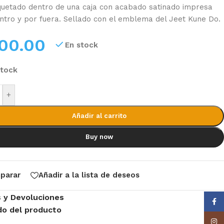
etado dentro de una caja con acabado satinado impresa
ntro y por fuera. Sellado con el emblema del Jeet Kune Do.
00.00
En stock
stock
+
Añadir al carrito
Buy now
parar
Añadir a la lista de deseos
s y Devoluciones
Face
do del producto
Insta