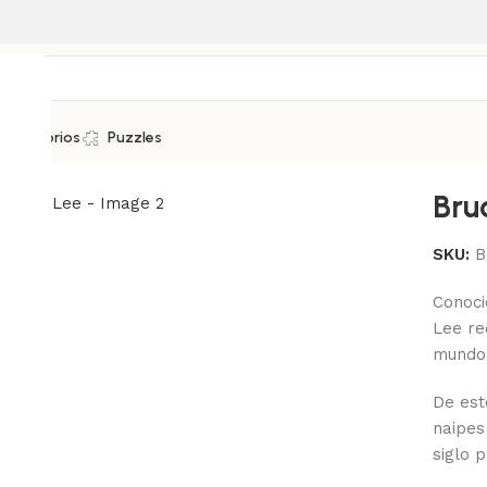
Accesorios
Puzzles
Bru
.
SKU:
B
Conoci
Lee re
mundo
De est
naipes
siglo 