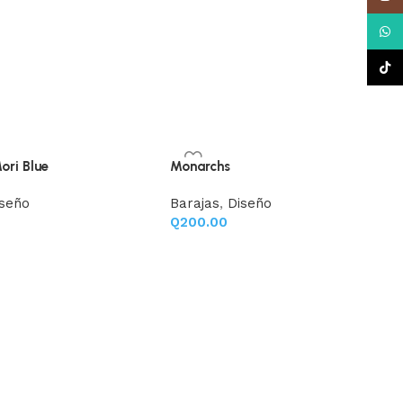
What
TikTo
ri Blue
Monarchs
iseño
Barajas
,
Diseño
Q
200.00