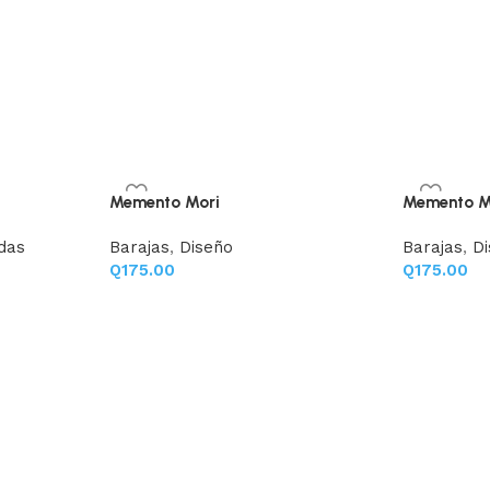
Memento Mori
Memento Mo
das
Barajas
,
Diseño
Barajas
,
D
Q
175.00
Q
175.00