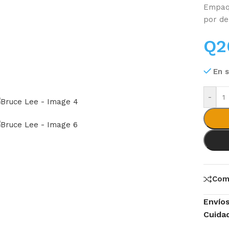
Empaqu
por de
Q
2
En 
-
Com
Envío
Cuida