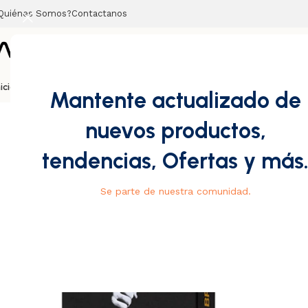
Quiénes Somos?
Contactanos
nicio
Barajas
Magia
Cubos
Tarot
Ripndip
Vans
Mantente actualizado de
Casa
/
Barajas
/
Diseño
/
Bruce Lee
nuevos productos,
tendencias, Ofertas y más
Se parte de nuestra comunidad.