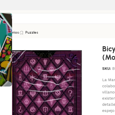
Accesorios
Puzzles
do)
Bicy
(Mo
SKU:
B
La Mar
colabo
villan
existe
detalle
espejo