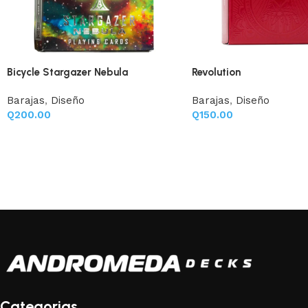
Bicycle Stargazer Nebula
Revolution
Barajas
,
Diseño
Barajas
,
Diseño
Q
200.00
Q
150.00
Categorias