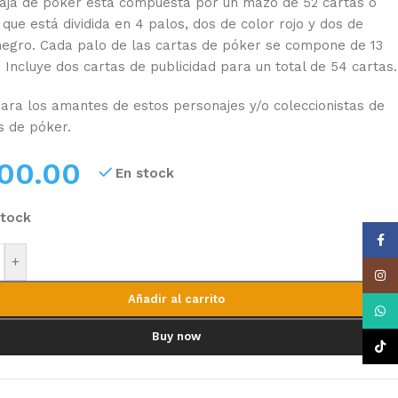
aja de poker está compuesta por un mazo de 52 cartas o
 que está dividida en 4 palos, dos de color rojo y dos de
negro. Cada palo de las cartas de póker se compone de 13
. Incluye dos cartas de publicidad para un total de 54 cartas.
para los amantes de estos personajes y/o coleccionistas de
s de póker.
00.00
En stock
stock
Face
+
Insta
Añadir al carrito
What
Buy now
TikTo