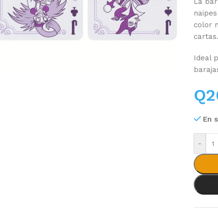
La bar
naipes
color 
cartas
Ideal 
baraja
Q
2
En 
-