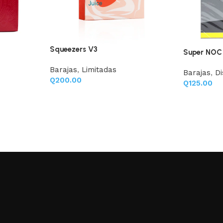
Squeezers V3
Super NOC
Barajas
,
Limitadas
Barajas
,
D
Q
200.00
Q
125.00