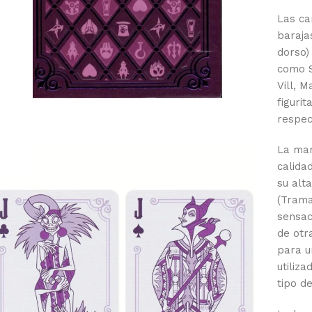
Las ca
.
barajas
dorso)
como S
Vill, 
figuri
respec
La mar
calidad
su alta
(Trama
sensac
de otra
para u
utiliz
tipo d