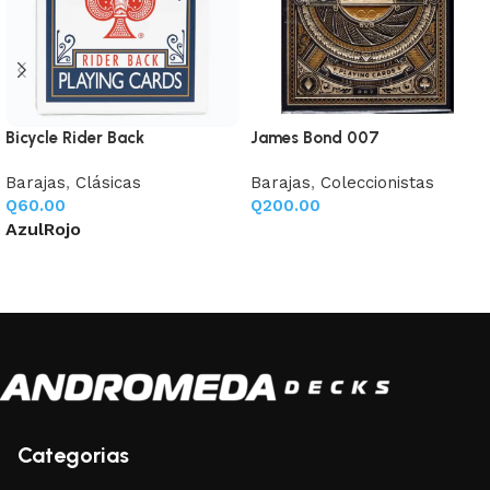
Bicycle Rider Back
James Bond 007
Barajas
,
Clásicas
Barajas
,
Coleccionistas
Q
60.00
Q
200.00
Azul
Rojo
Añadir al carrito
Seleccione opciones
Categorias