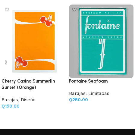
Cherry Casino Summerlin
Fontaine Seafoam
Sunset (Orange)
Barajas
,
Limitadas
Barajas
,
Diseño
Q
250.00
Q
150.00
Añadir al carrito
Añadir al carrito