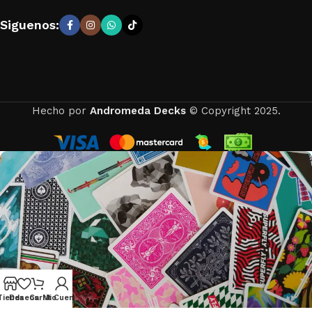
Siguenos:
Hecho por
Andromeda Decks
© Copyright 2025.
Tienda
Deseos
Carrito
Mi Cuenta