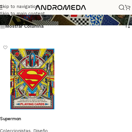
superman
Skip to navigation
Skip to main content
Mostrar Columna
Superman
Coleccionistas
,
Diseño