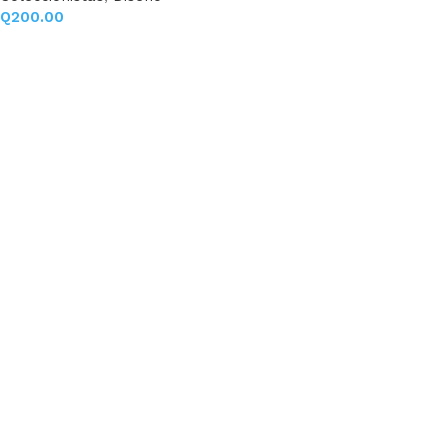
Q
200.00
Añadir al carrito