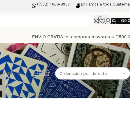
+(502) 4666-8957
Enviamos a toda Guatema
Q
0.
ENVÍO GRATIS en compras mayores a Q500.
2
18
24