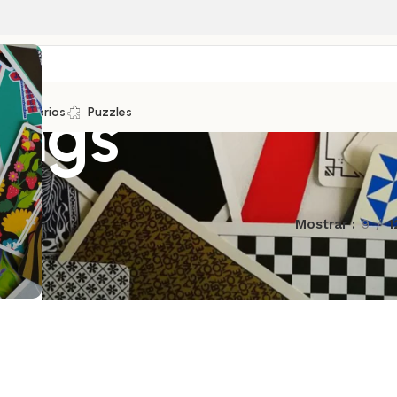
ings
Accesorios
Puzzles
Mostrar
9
1