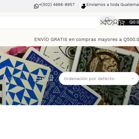
+(502) 4666-8957
Enviamos a toda Guatema
Q
0.
ENVÍO GRATIS en compras mayores a Q500.
2
18
24