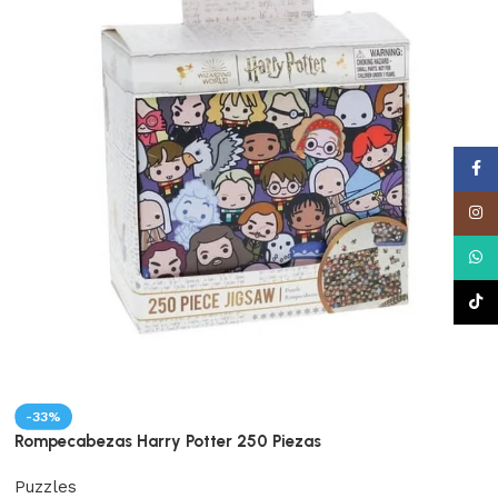
Face
Insta
What
TikTo
-33%
Rompecabezas Harry Potter 250 Piezas
Puzzles