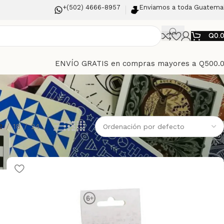
+(502) 4666-8957
Enviamos a toda Guatema
Q
0.
ENVÍO GRATIS en compras mayores a Q500.
2
18
24