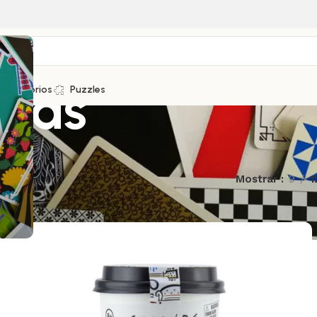
zas
Accesorios
Puzzles
Mostrar
9
1