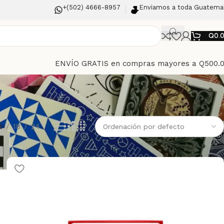
+(502) 4666-8957
Enviamos a toda Guatema
Q
0.
ENVÍO GRATIS en compras mayores a Q500.
2
18
24