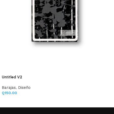
Untitled V2
Barajas
,
Diseño
Q
150.00