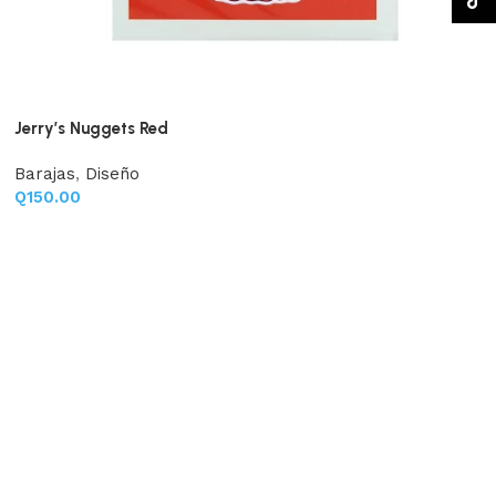
TikTo
Jerry’s Nuggets Red
Barajas
,
Diseño
Q
150.00