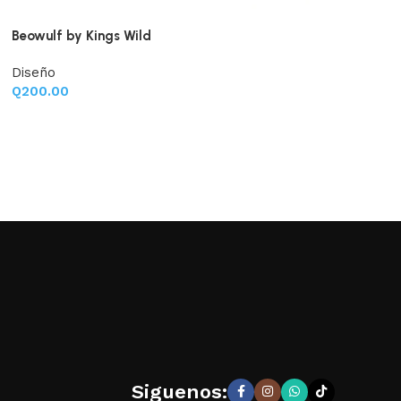
Beowulf by Kings Wild
Diseño
Q
200.00
Siguenos: