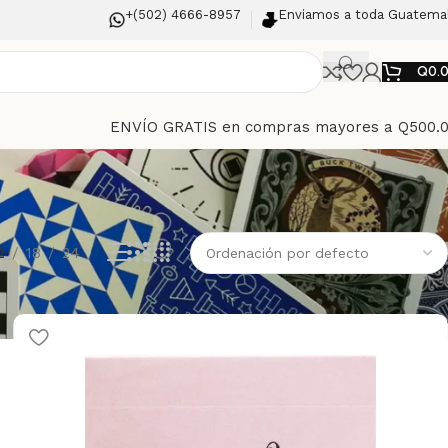
+(502) 4666-8957
Enviamos a toda Guatema
Q
0.
ENVÍO GRATIS en compras mayores a Q500.
2
18
24