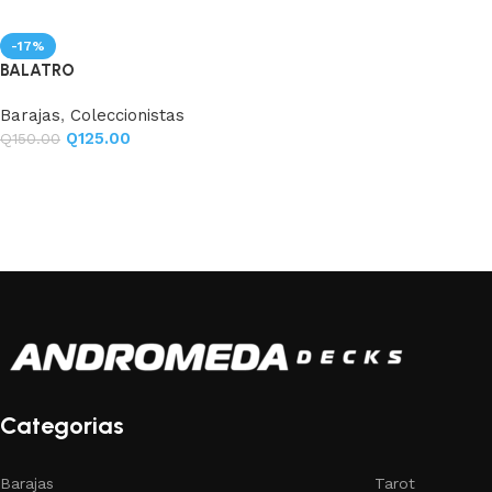
-17%
BALATRO
Barajas
,
Coleccionistas
Q
125.00
Q
150.00
Categorias
Barajas
Tarot