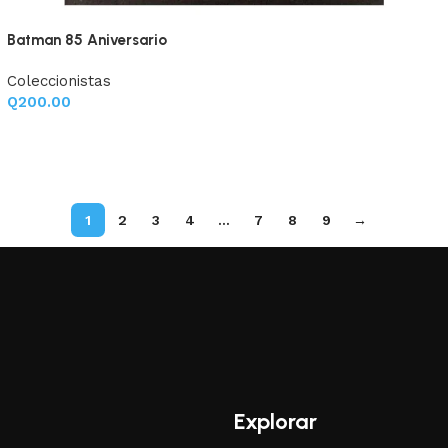
Batman 85 Aniversario
Coleccionistas
Q
200.00
1
2
3
4
…
7
8
9
→
Explorar