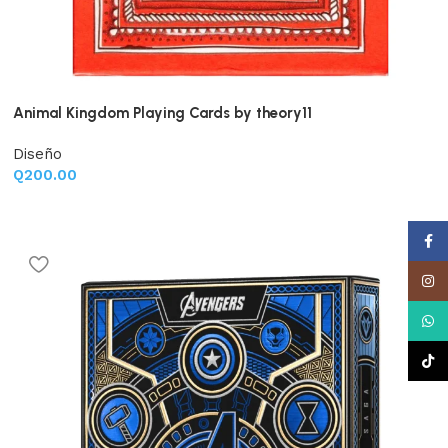
Animal Kingdom Playing Cards by theory11
Diseño
Q
200.00
Face
Insta
What
TikTo