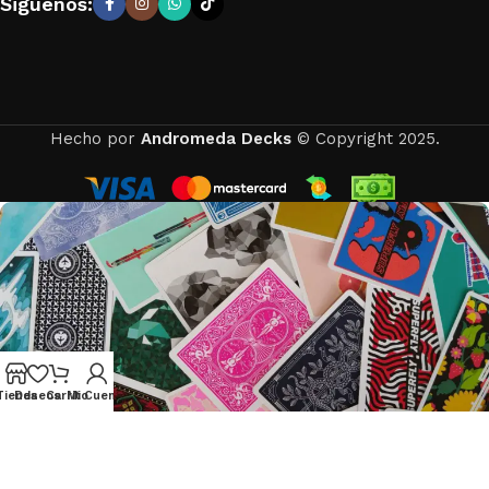
Siguenos:
Hecho por
Andromeda Decks
© Copyright 2025.
Tienda
Deseos
Carrito
Mi Cuenta