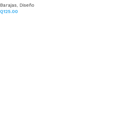
Barajas
,
Diseño
Q
125.00
Añadir al carrito