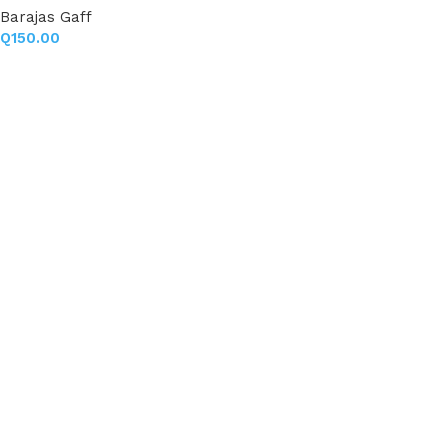
Barajas Gaff
Q
150.00
Añadir al carrito