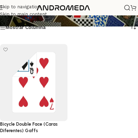
double face
Skip to navigation
Skip to main content
Mostrar Columna
Bicycle Double Face (Caras
Diferentes) Gaffs