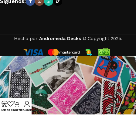
Siguenos:
Hecho por
Andromeda Decks
© Copyright 2025.
Tienda
Deseos
Carrito
Mi Cuenta